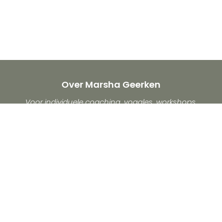
Over Marsha Geerken
Voor individuele coaching, yogales, workshops,
training en retreats rondom persoonlijke ontwikkeling,
gezondheid en bewust leven.
©2026. Marsha Geerken
Praktijk voor Bewustwording
Blijf op de hoogte
Meld je aan voor de nieuwsbrief of volg mij op sociale
media voor inspiratie en blijf op de hoogte van mij en