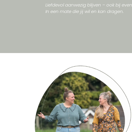
Liefdevol aanwezig blijven – ook bij eve
In een mate die jij wil en kan dragen.