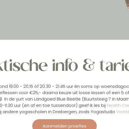
tische info & tar
d 19.00 - 20.15 óf 20.30 - 21.45 uur én soms op woensdagochte
eflessen voor €25,- daarna keuze uit losse lessen of een 5 of
In de yurt van Landgoed Blue Beetle (Buurtsteeg 7 in Maarn
1.30 uur (en af en toe tussendoor) geef ik les bij
Health Ce
bij andere yogascholen in Driebergen, zoals Yogastudio
Viont
Aanmelden proefles