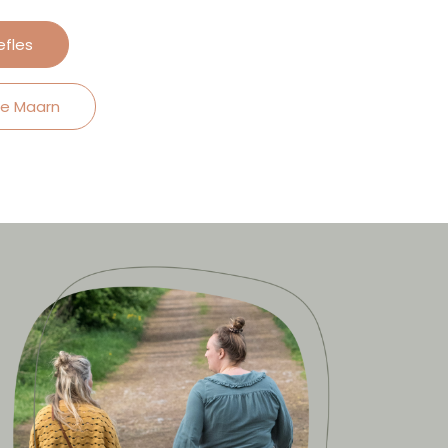
fles
ie Maarn