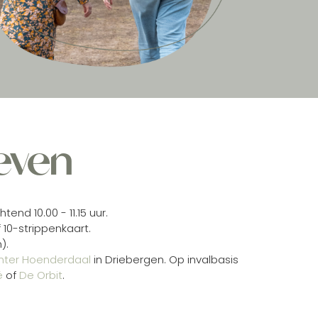
ieven
nd 10.00 - 11.15 uur.
 10-strippenkaart.
).
nter Hoenderdaal
in Driebergen. Op invalbasis
é
of
De Orbit
.