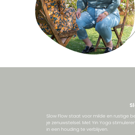
S
Slow Flow staat voor milde en rustige 
je zenuwstelsel. Met Yin Yoga stimuler
in een houding te verblijven.