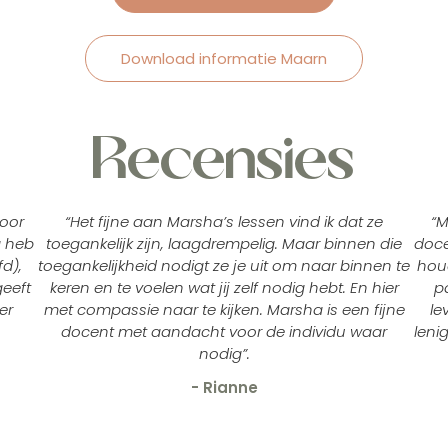
Download informatie Maarn
Recensies
voor
“Het fijne aan Marsha’s lessen vind ik dat ze
“M
g heb
toegankelijk zijn, laagdrempelig. Maar binnen die
doce
d),
toegankelijkheid nodigt ze je uit om naar binnen te
houd
geeft
keren en te voelen wat jij zelf nodig hebt. En hier
pa
er
met compassie naar te kijken. Marsha is een fijne
le
docent met aandacht voor de individu waar
leni
nodig”.
- Rianne